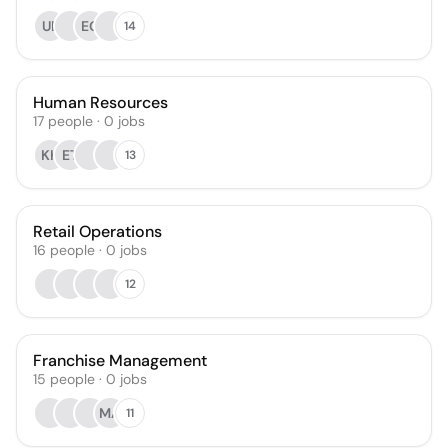
UE
EG
14
Human Resources
17
people
·
0
jobs
KK
ET
13
Retail Operations
16
people
·
0
jobs
12
Franchise Management
15
people
·
0
jobs
MA
11