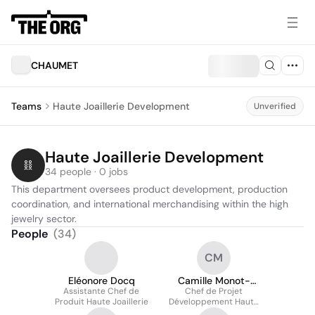
CHAUMET
Teams
Haute Joaillerie Development
Unverified
Haute Joaillerie Development
34 people · 0 jobs
This department oversees product development, production 
coordination, and international merchandising within the high 
jewelry sector.
People
(
34
)
CM
Eléonore Docq
Camille Monot-
Assistante Chef de
Chef de Projet
Jaffrain
Produit Haute Joaillerie
Développement Haute
Joaillerie