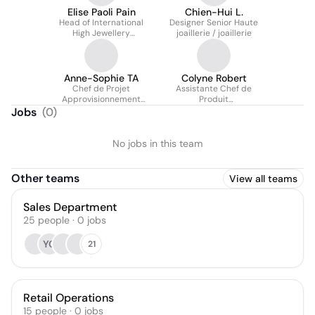
Elise Paoli Pain
Chien-Hui L.
Head of International
Designer Senior Haute
High Jewellery
joaillerie / joaillerie
Merchandising
Anne-Sophie TA
Colyne Robert
Chef de Projet
Assistante Chef de
Approvisionnement
Produit
Joaillerie
Joaillerie/Horlogerie
Jobs
(
0
)
No jobs in this team
Other teams
View all teams
Sales Department
25
people
·
0
jobs
YC
21
Retail Operations
15
people
·
0
jobs