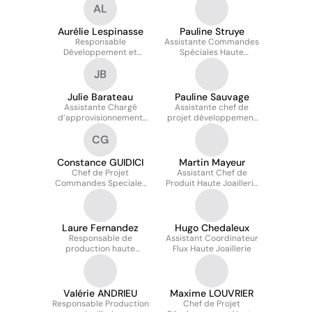
AL
Aurélie Lespinasse
Pauline Struye
Responsable
Assistante Commandes
Développement et
Spéciales Haute
Fabrication Haute
Joaillerie
JB
Joaillerie et Joaillerie
précieuse
Julie Barateau
Pauline Sauvage
Assistante Chargé
Assistante chef de
d’approvisionnement
projet développement
Joaillerie
joaillerie
CG
Constance GUIDICI
Martin Mayeur
Chef de Projet
Assistant Chef de
Commandes Speciales
Produit Haute Joaillerie
Haute Joaillerie
Thématique et
Signatures Exclusives
Laure Fernandez
Hugo Chedaleux
Responsable de
Assistant Coordinateur
production haute
Flux Haute Joaillerie
joaillerie
Valérie ANDRIEU
Maxime LOUVRIER
Responsable Production
Chef de Projet