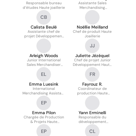
Responsable bureau
Assistante Sales
d’études Haute joaillerie
Merchandising
International Haute
CB
Joaillerie
Calista Beulé
Noëllie Meilland
Assistante chef de
Chef de produit Haute
projet Développement
Joaillerie
Haute Joaillerie
JJ
Arleigh Woods
Juliette Jézéquel
Junior International
Chef de projet Junior
Sales Merchandiser
Développement Haute
Haute Joaillerie
Joaillerie Thématique
EL
FR
Emma Luesink
Fayrouz R.
International
Coordinateur de
Merchandising Assistant
production Haute
| Haute Joaillerie
Joaillerie
EP
Emma Pilon
Yann Erminelli
Chargée de Production
Responsable du
& Projets Haute
développement
Joaillerie
joaillerie
EP
CL