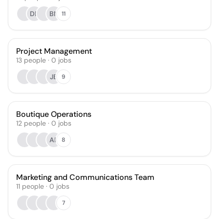
DK
BN
11
Project Management
13
people
·
0
jobs
JB
9
Boutique Operations
12
people
·
0
jobs
AB
8
Marketing and Communications Team
11
people
·
0
jobs
7