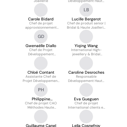
Joaillerie
Développement Haute
Joaillerie Commandes
LB
Spéciales
Carole Bidard
Lucille Bergerot
Chef de projet
Chef de produit senior |
approvisionnement
Bridal & Haute Joaillerie
joaillerie
Signature
GD
Gwenaëlle Diallo
Yiqing Wang
Chef de Projet
International High-
Développement
jewellery & Bridal
Joaillerie
Product Manager
Chloé Contant
Caroline Desroches
Assistante Chef de
Responsable
Projet Développement
Développement Haute
Joaillerie
Joaillerie
PH
Philippine
Eva Gueguen
Chef de projet CAO
Heilbronner
Chef de projet
Méthodes Haute
International clients et
Joaillerie
vendeurs Haute
Joaillerie
Guillaume Canel
Leïla Cosnefroy