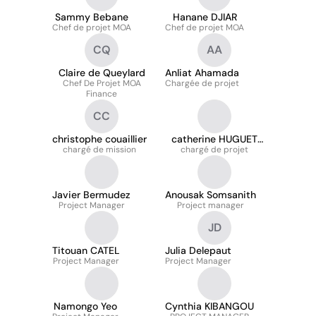
Sammy Bebane
Hanane DJIAR
Chef de projet MOA
Chef de projet MOA
CQ
AA
Claire de Queylard
Anliat Ahamada
Chef De Projet MOA
Chargée de projet
Finance
CC
christophe couaillier
catherine HUGUET
chargé de mission
chargé de projet
BIENVAULT
Javier Bermudez
Anousak Somsanith
Project Manager
Project manager
JD
Titouan CATEL
Julia Delepaut
Project Manager
Project Manager
Namongo Yeo
Cynthia KIBANGOU