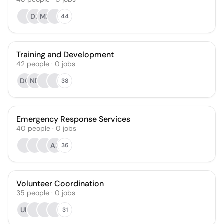
DL
MB
44
Training and Development
42
people
·
0
jobs
DG
ND
38
Emergency Response Services
40
people
·
0
jobs
AR
36
Volunteer Coordination
35
people
·
0
jobs
UK
31