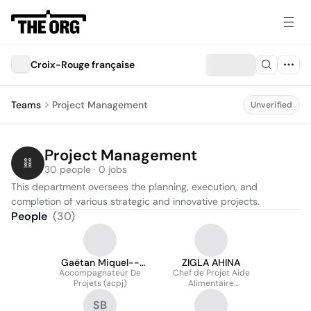
Croix-Rouge française
Teams
Project Management
Unverified
Project Management
30 people · 0 jobs
This department oversees the planning, execution, and 
completion of various strategic and innovative projects.
People
(
30
)
Gaëtan Miquel--
ZIGLA AHINA
Accompagnateur De
Solagne
Chef de Projet Aide
Projets (acpj)
Alimentaire
Programmée (AAP)
SB