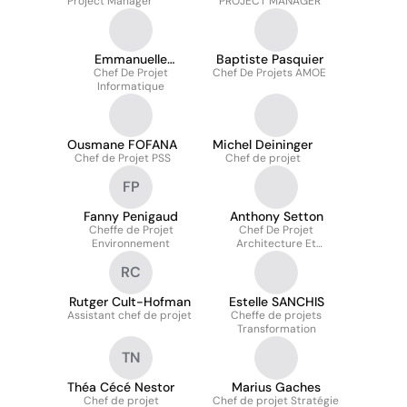
Project Manager
PROJECT MANAGER
Emmanuelle
Baptiste Pasquier
Chef De Projet
Bourgain
Chef De Projets AMOE
Informatique
Ousmane FOFANA
Michel Deininger
Chef de Projet PSS
Chef de projet
FP
Fanny Penigaud
Anthony Setton
Cheffe de Projet
Chef De Projet
Environnement
Architecture Et
Infrastructure
RC
Rutger Cult-Hofman
Estelle SANCHIS
Assistant chef de projet
Cheffe de projets
Transformation
TN
Théa Cécé Nestor
Marius Gaches
Chef de projet
Chef de projet Stratégie