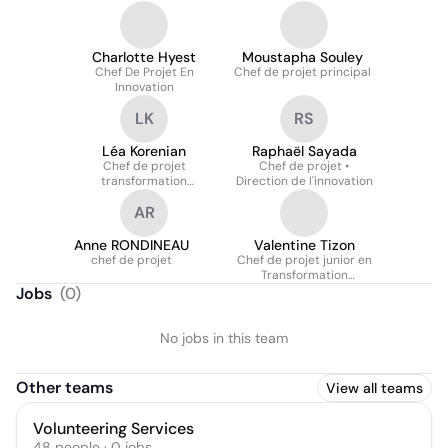
Charlotte Hyest
Moustapha Souley
Chef De Projet En
Chef de projet principal
Innovation
LK
RS
Léa Korenian
Raphaël Sayada
Chef de projet
Chef de projet •
transformation
Direction de l'innovation
stratégique et
AR
innovation
Anne RONDINEAU
Valentine Tizon
chef de projet
Chef de projet junior en
Transformation
Stratégique
Jobs
(
0
)
No jobs in this team
Other teams
View all teams
Volunteering Services
48
people
·
0
jobs