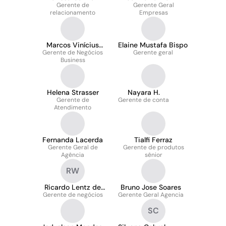
Gerente de
Gerente Geral
relacionamento
Empresas
Marcos Vinícius
Elaine Mustafa Bispo
Gerente de Negócios
Alves de Lima
Gerente geral
Business
Helena Strasser
Nayara H.
Gerente de
Gerente de conta
Atendimento
Fernanda Lacerda
Tialfi Ferraz
Gerente Geral de
Gerente de produtos
Agência
sênior
RW
Ricardo Lentz de
Bruno Jose Soares
Gerente de negócios
Wallau
Gerente Geral Agencia
SC