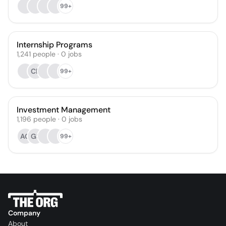
99+
Internship Programs
1,241
people
·
0
jobs
CR
99+
Investment Management
1,196
people
·
0
jobs
AG
GS
99+
Company
About