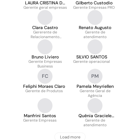
LAURA CRISTINA DE
Gilberto Custodio
Gerente geral empresas
ARAUJO
Gerente Empresas PRO
Clara Castro
Renato Augusto
Gererente de
Gerente de
Relacionamento
atendimento
Empresas Digital
Bruno Liviero
SILVIO SANTOS
Gerente Empresas
Gerente operacional
Business
FC
PM
Feliphi Moraes Claro
Pamela Meyriellen
Gerente de Produtos
Gerente Geral de
Agência
Manfrini Santos
Quênia Graciele
Gerente Empresas
Gerente de
Bispo
atendimento
Load more