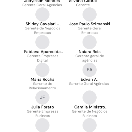
Jodyelson Mendes
Silvana Cabral
Gerente Geral Agências
Gerente
Shirley Cavalari -
Jose Paulo Szimanski
Gerente de Negócios
CEA.
Gerente Geral
Empresas
Empresas
Fabiana Aparecida
Naiara Reis
Gerente Empresas
Pedraci
Gerente geral de
Digital
agências
EA
Maria Rocha
Edvan A.
Gerente de
Gerente Geral Agências
Relacionamento
Business
JF
Julia Forato
Camila Ministro
Gerente Empresas
Gerente de Negócios
Piovezan
Business
Business