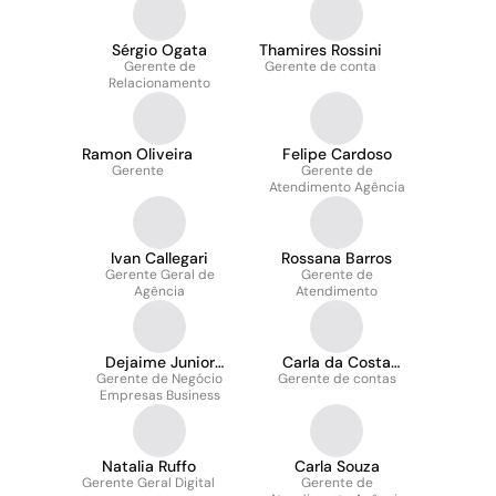
Sérgio Ogata
Thamires Rossini
Gerente de
Gerente de conta
Relacionamento
Ramon Oliveira
Felipe Cardoso
Gerente
Gerente de
Atendimento Agência
Ivan Callegari
Rossana Barros
Gerente Geral de
Gerente de
Agência
Atendimento
Dejaime Junior
Carla da Costa
Gerente de Negócio
Lemos
Gerente de contas
Menezes
Empresas Business
Natalia Ruffo
Carla Souza
Gerente Geral Digital
Gerente de