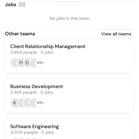
Jobs
(
0
)
No jobs in this team
Other teams
View all teams
Client Relationship Management
3,664
people
·
0
jobs
PP
EL
99+
Business Development
3,345
people
·
0
jobs
BS
99+
Software Engineering
3,009
people
·
0
jobs