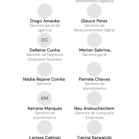
Atendimento Agência
Diego Amaoka
Glauce Perez
Gerente geral de
Gerente de
agência
Relacionamento Digital
DC
Dellaine Cunha
Merian Sabrina
Gerente de Negócios
Marques Da Silva
Gerente geral
Empresas Business
Nádia Rejane Corrêa
Pamela Chaves
Gerente
Gerente de
atendimento
KM
Katiane Marques
Neu Andruchechem
Gerente de
Gerente de conquista
atendimento
Empresas
Larissa Calmon
Carine Karwatzki