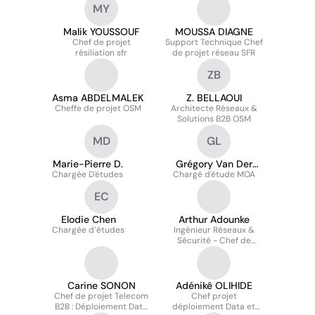
MY
Malik YOUSSOUF
MOUSSA DIAGNE
Chef de projet
Support Technique Chef
résiliation sfr
de projet réseau SFR
ZB
Asma ABDELMALEK
Z. BELLAOUI
Cheffe de projet OSM
Architecte Réseaux &
Solutions B2B OSM
MD
GL
Marie-Pierre D.
Grégory Van Der
Chargée D'études
Chargé d'étude MOA
Linde
EC
Elodie Chen
Arthur Adounke
Chargée d’études
Ingénieur Réseaux &
Sécurité - Chef de
projet Solutions Incident
Accès Mobile
Carine SONON
Adénikê OLIHIDE
Chef de projet Telecom
Chef projet
B2B : Déploiement Data
déploiement Data et