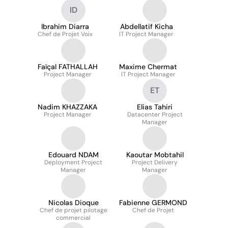
et Déploiement voix PBU
voix PBU
ID
Ibrahim Diarra
Abdellatif Kicha
Chef de Projet Voix
IT Project Manager
Faïçal FATHALLAH
Maxime Chermat
Project Manager
IT Project Manager
ET
Nadim KHAZZAKA
Elias Tahiri
Project Manager
Datacenter Project
Manager
Edouard NDAM
Kaoutar Mobtahil
Deployment Project
Project Delivery
Manager
Manager
Nicolas Dioque
Fabienne GERMOND
Chef de projet pilotage
Chef de Projet
commercial