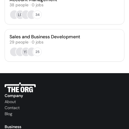
38
people
·
0
jobs
LC
34
Sales and Business Development
29
people
·
0
jobs
YL
25
Company
About
Contact
Blog
Business