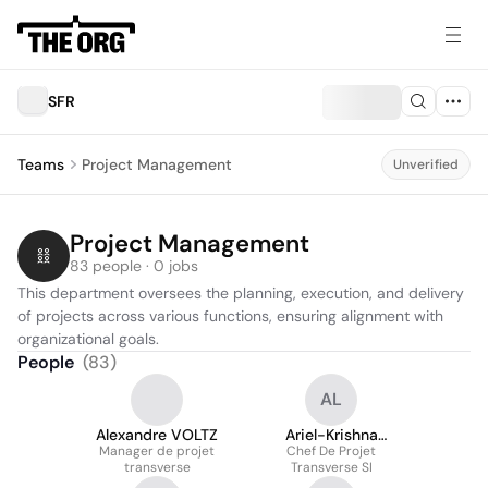
SFR
Teams
Project Management
Unverified
Project Management
83 people · 0 jobs
This department oversees the planning, execution, and delivery 
of projects across various functions, ensuring alignment with 
organizational goals.
People
(
83
)
AL
Alexandre VOLTZ
Ariel-Krishna
Manager de projet
Olonguindzele Logos
Chef De Projet
transverse
Transverse SI