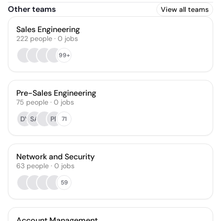
Other teams
View all teams
Sales Engineering
222
people
·
0
jobs
99+
Pre-Sales Engineering
75
people
·
0
jobs
DY
SA
PP
71
Network and Security
63
people
·
0
jobs
59
Account Management