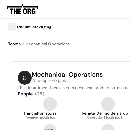
Trivium Packaging
Teams
Mechanical Operations
Mechanical Operations
25 people · 0 jobs
This department focuses on mechanical production, mainten
People
(
25
)
francielton sousa
Renata Delfino Bernardo
Técnico mecânico
Operador Mecânico II