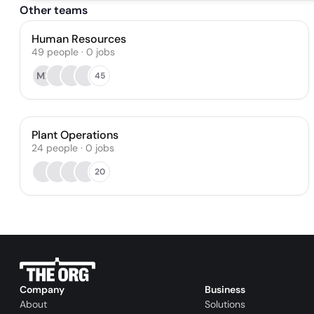
Other teams
Human Resources
49
people
·
0
jobs
MK
45
Plant Operations
24
people
·
0
jobs
20
Company
Business
About
Solutions