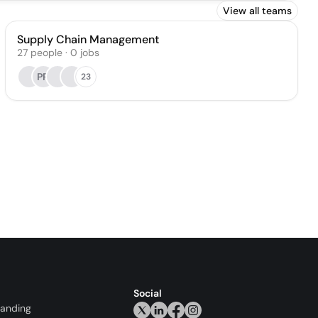
View all teams
Supply Chain Management
27
people
·
0
jobs
PR
23
Social
randing