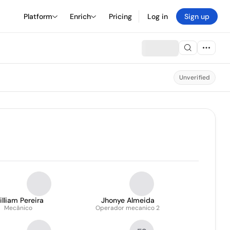
Platform
Enrich
Pricing
Log in
Sign up
Unverified
lliam Pereira
Jhonye Almeida
Mecânico
Operador mecanico 2