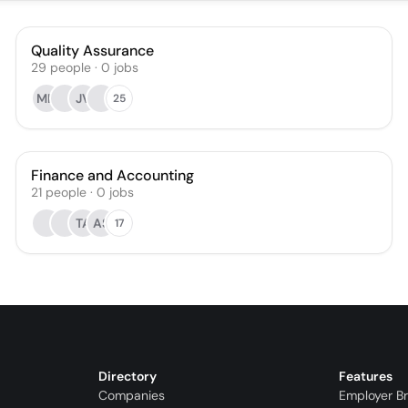
Quality Assurance
29
people
·
0
jobs
MH
JV
25
Finance and Accounting
21
people
·
0
jobs
TA
AS
17
Directory
Features
Companies
Employer B