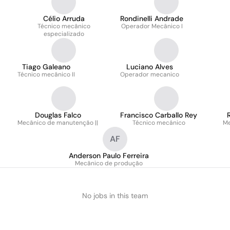
Célio Arruda
Rondinelli Andrade
Técnico mecânico
Operador Mecânico I
especializado
Tiago Galeano
Luciano Alves
Técnico mecânico II
Operador mecanico
Douglas Falco
Francisco Carballo Rey
Mecânico de manutenção ||
Técnico mecánico
Me
AF
Anderson Paulo Ferreira
Mecânico de produção
No jobs in this team