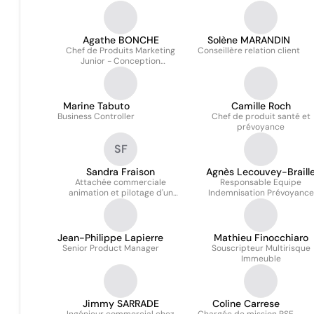
Agathe BONCHE
Solène MARANDIN
Chef de Produits Marketing
Conseillère relation client
Junior - Conception
Emprunteur
Marine Tabuto
Camille Roch
Business Controller
Chef de produit santé et
prévoyance
SF
Sandra Fraison
Agnès Lecouvey-Braill
Attachée commerciale
Responsable Equipe
animation et pilotage d'un
Indemnisation Prévoyance
reseau de courtiers
Jean-Philippe Lapierre
Mathieu Finocchiaro
Senior Product Manager
Souscripteur Multirisque
Immeuble
Jimmy SARRADE
Coline Carrese