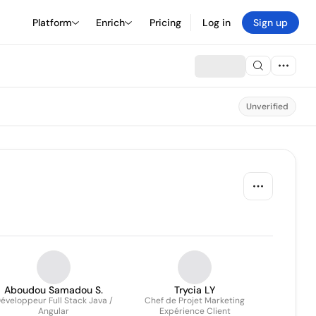
Platform
Enrich
Pricing
Log in
Sign up
Unverified
Aboudou Samadou S.
Trycia LY
éveloppeur Full Stack Java /
Chef de Projet Marketing
Angular
Expérience Client