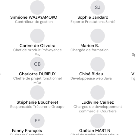
SJ
Siméone WAZAYAMOKO
Sophie Jandard
Contrôleur de gestion
Experte Prestations Santé
Carine de Oliveira
Marion B.
Chef de produit Prévoyance
Chargée de formation
Pro
S
CB
e
Charlotte DURIEUX
Chloé Bidau
V
Cheffe de projet fonctionnel
BRINGARD
Développeuse web Java
In
MOA
Stéphanie Boucheret
Ludivine Cailliez
Responsable Trésorerie Groupe
Chargee de developpement
commercial Courtiers
FF
Fanny François
Gaëtan MARTIN