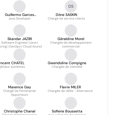
DS
Guillermo Garces
Döne SASKIN
Java Developer
Rodriguez
Chargé de service clients
Skandar JAZIRI
Géraldine Morel
Software Engineer (Java |
Chargée de développement
pring | DevOps | Cloud Azure)
commercial
incent CHATEL
Gwendoline Compigne
génieur systèmes
Chargée de clientèle
Maxence Gay
Flavie MILER
Chargé De Partenariat
Chargée de Veille - Alternance
Apporteurs
Christophe Chanal
Sofiene Boussetta