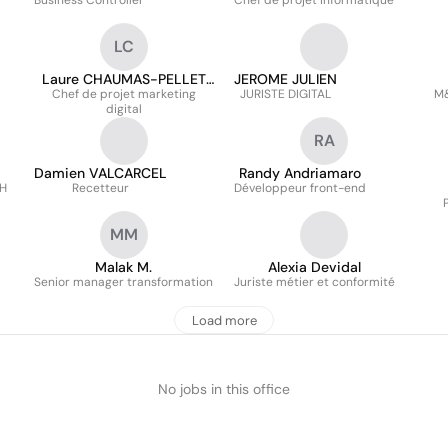
Business Controller
Chef de projet informatique
LC
Laure CHAUMAS-PELLET
JEROME JULIEN
Chef de projet marketing
COROT
JURISTE DIGITAL
M&
digital
RA
Damien VALCARCEL
Randy Andriamaro
RH
Recetteur
Développeur front-end
MM
Malak M.
Alexia Devidal
Senior manager transformation
Juriste métier et conformité
Load more
No jobs in this office