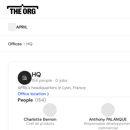
APRIL
Offices
HQ
HQ
154 people · 0 jobs
APRIL's headquarters in Lyon, France
Office location
People
(
154
)
Charlotte Bernon
Anthony PALANQUE
Chef de produits
Responsable développeme
commercial