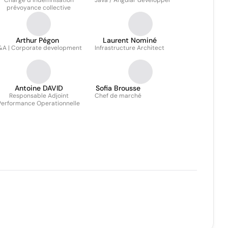
Chargé d’indemnisation
Java / Angular developper
prévoyance collective
Arthur Pégon
Laurent Nominé
A | Corporate development
Infrastructure Architect
Antoine DAVID
Sofia Brousse
Responsable Adjoint
Chef de marché
Performance Operationnelle