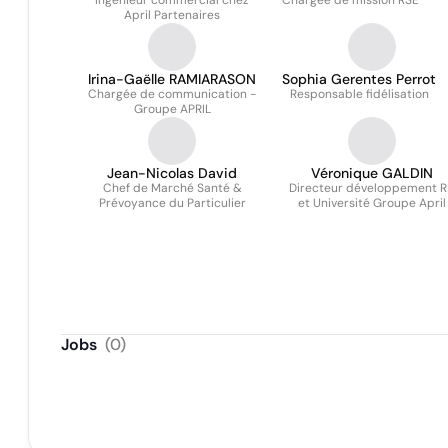
Ingénieur commercial chez
Chargée de mission RSE
April Partenaires
Irina-Gaëlle RAMIARASON
Sophia Gerentes Perrot
Chargée de communication -
Responsable fidélisation
Groupe APRIL
Jean-Nicolas David
Véronique GALDIN
Chef de Marché Santé &
Directeur développement 
Prévoyance du Particulier
et Université Groupe April
Jobs
(
0
)