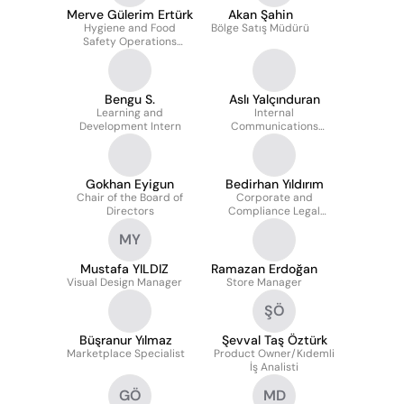
Merve Gülerim Ertürk
Akan Şahin
Hygiene and Food
Bölge Satış Müdürü
Safety Operations
Executive
Bengu S.
Aslı Yalçınduran
Learning and
Internal
Development Intern
Communications
Manager
Gokhan Eyigun
Bedirhan Yıldırım
Chair of the Board of
Corporate and
Directors
Compliance Legal
Counsel
MY
Mustafa YILDIZ
Ramazan Erdoğan
Visual Design Manager
Store Manager
ŞÖ
Büşranur Yılmaz
Şevval Taş Öztürk
Marketplace Specialist
Product Owner/Kıdemli
İş Analisti
GÖ
MD