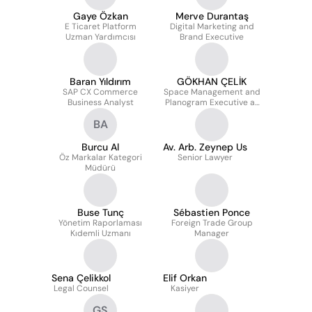
Gaye Özkan
Merve Durantaş
E Ticaret Platform
Digital Marketing and
Uzman Yardımcısı
Brand Executive
Baran Yıldırım
GÖKHAN ÇELİK
SAP CX Commerce
Space Management and
Business Analyst
Planogram Executive at
CarrefourSA
BA
Burcu Al
Av. Arb. Zeynep Us
Öz Markalar Kategori
Senior Lawyer
Müdürü
Buse Tunç
Sébastien Ponce
Yönetim Raporlaması
Foreign Trade Group
Kıdemli Uzmanı
Manager
Sena Çelikkol
Elif Orkan
Legal Counsel
Kasiyer
GŞ