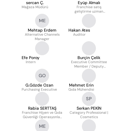
sercan Ç.
Eyüp Almalı
Mağaza Müdürü
Franchise satış
geliştirme uzman
yardımcısı
ME
Mehtap Erdem
Hakan Ates
Alternative Channels
Auditor
Manager
Efe Poroy
Burçin Çelik
Intern
Executive Committee
Member / Deputy
General Manager -
GO
Supply Chain, CRM,
Marketing, E-Commerce
G.Gözde Ozan
Mehmet Erin
Purchasing Executive
Gıda Mühendisi
SP
Rabia SERTTAŞ
Serkan PEKİN
Franchise Hijyen ve Gıda
Category Professional |
Güvenliği Operasyonlar
Cosmetics
Uzmanı
ME