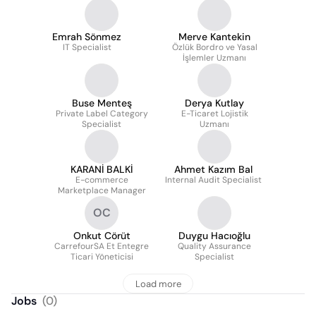
Kategori Müdürü
Emrah Sönmez
Merve Kantekin
IT Specialist
Özlük Bordro ve Yasal
İşlemler Uzmanı
Buse Menteş
Derya Kutlay
Private Label Category
E-Ticaret Lojistik
Specialist
Uzmanı
KARANİ BALKİ
Ahmet Kazım Bal
E-commerce
Internal Audit Specialist
Marketplace Manager
OC
Onkut Cörüt
Duygu Hacıoğlu
CarrefourSA Et Entegre
Quality Assurance
Ticari Yöneticisi
Specialist
Load more
Jobs
(
0
)