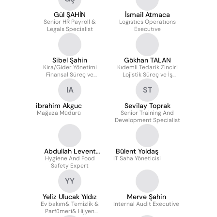
Gül ŞAHİN
İsmail Atmaca
Senior HR Payroll &
Logıstıcs Operatıons
Legals Specialist
Executıve
Sibel Şahin
Gökhan TALAN
Kira/Gider Yönetimi
Kıdemli Tedarik Zinciri
Finansal Süreç ve
Lojistik Süreç ve İş
Kontrol Yöneticisi
Gelistirme Uzmanı
IA
ST
ibrahim Akguc
Sevilay Toprak
Mağaza Müdürü
Senior Training And
Development Specialist
Abdullah Levent
Bülent Yoldaş
Hygiene And Food
Orgun
IT Saha Yöneticisi
Safety Expert
YY
Yeliz Ulucak Yıldız
Merve Şahin
Ev bakım& Temizlik &
Internal Audit Executive
Parfümeri& Hijyen