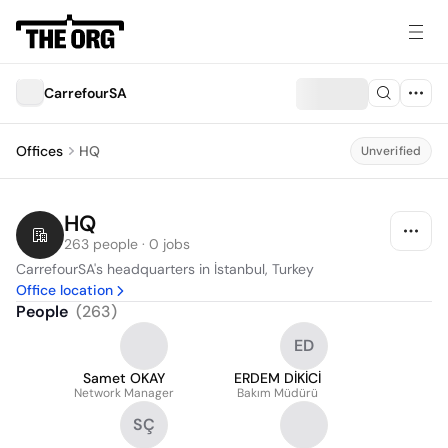
CarrefourSA
Offices
HQ
Unverified
HQ
263 people · 0 jobs
CarrefourSA's headquarters in İstanbul, Turkey
Office location
People
(
263
)
ED
Samet OKAY
ERDEM DİKİCİ
Network Manager
Bakım Müdürü
SÇ