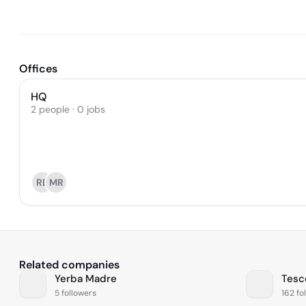
Offices
HQ
2 people · 0 jobs
RB
MR
Related companies
Yerba Madre
Tesc
5 followers
162 fo