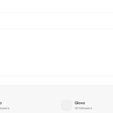
o
Glovo
llowers
131 followers