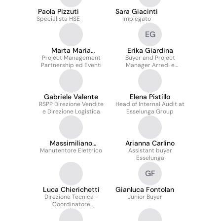
Paola Pizzuti
Sara Giacinti
Specialista HSE
Impiegato
EG
Marta Maria
Erika Giardina
Project Management
Altomare
Buyer and Project
Partnership ed Eventi
Manager Arredi e
Attrezzature
Gabriele Valente
Elena Pistillo
RSPP Direzione Vendite
Head of Internal Audit at
e Direzione Logistica
Esselunga Group
Massimiliano
Arianna Carlino
Manutentore Elettrico
Simonetta
Assistant buyer
Esselunga
GF
Luca Chierichetti
Gianluca Fontolan
Direzione Tecnica -
Junior Buyer
Coordinatore
Manutenzioni
Gastronomia ed