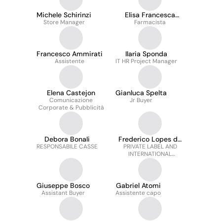
Elisenda
Michele Schirinzi
Elisa Francesca
Store Manager
Gasparone
Farmacista
Francesco Ammirati
Ilaria Sponda
Assistente
IT HR Project Manager
Elena Castejon
Gianluca Spelta
Comunicazione
Jr Buyer
Corporate & Pubblicità
Debora Bonali
Frederico Lopes de
RESPONSABILE CASSE
PRIVATE LABEL AND
Mendonça
INTERNATIONAL
RELATIONSHIPS
DIRECTOR presso
Esselunga
Giuseppe Bosco
Gabriel Atomi
Assistant Buyer
Assistente capo