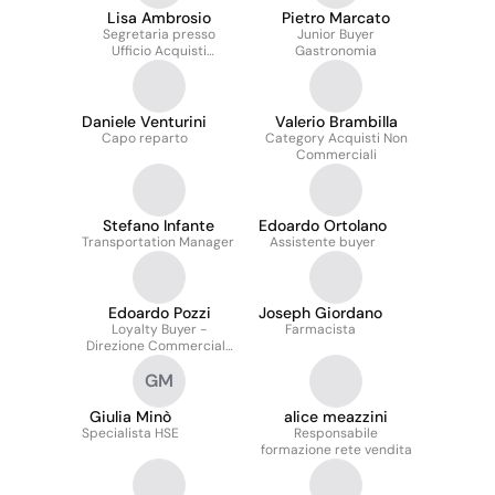
Lisa Ambrosio
Pietro Marcato
Segretaria presso
Junior Buyer
Ufficio Acquisti
Gastronomia
Drogheria
Daniele Venturini
Valerio Brambilla
Capo reparto
Category Acquisti Non
Commerciali
Stefano Infante
Edoardo Ortolano
Transportation Manager
Assistente buyer
Edoardo Pozzi
Joseph Giordano
Loyalty Buyer -
Farmacista
Direzione Commerciale
Acquisti Fìdaty
GM
Giulia Minò
alice meazzini
Specialista HSE
Responsabile
formazione rete vendita