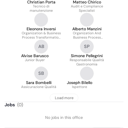
Christian Porta
Matteo Chirico
Tecnico di
Audit e Compliance
manutenzione
Specialist
Eleonora Inversi
Alberto Manzini
Organization & Business
Organization And
Process Transformation
Business Process
Analyst
Transformation Manager
AB
SP
Alvise Barusco
Simone Pellegrini
Junior Buyer
Responsabile Qualità
Gastronomia
SB
Sara Bombelli
Joseph Bilello
Assicurazione Qualità
Ispettore
Load more
Jobs
(
0
)
No jobs in this office