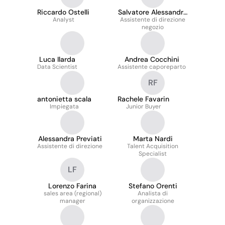
Riccardo Ostelli
Salvatore Alessandro
Analyst
Assistente di direzione
Mazzola
negozio
Luca Ilarda
Andrea Cocchini
Data Scientist
Assistente caporeparto
RF
antonietta scala
Rachele Favarin
Impiegata
Junior Buyer
Alessandra Previati
Marta Nardi
Assistente di direzione
Talent Acquisition
Specialist
LF
Lorenzo Farina
Stefano Orenti
sales area (regional)
Analista di
manager
organizzazione