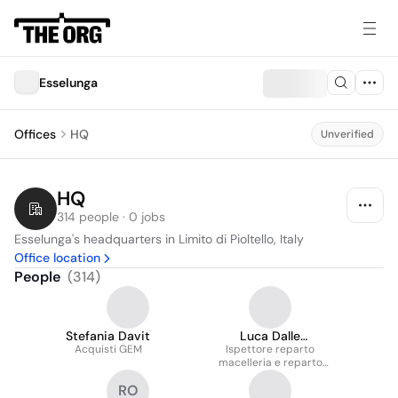
Esselunga
Offices
HQ
Unverified
HQ
314 people · 0 jobs
Esselunga's headquarters in Limito di Pioltello, Italy
Office location
People
(
314
)
Stefania Davit
Luca Dalle
Acquisti GEM
Ispettore reparto
Carbonare
macelleria e reparto
latticini e salumi
RO