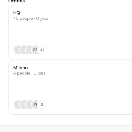
Offices
HQ
45 people · 0 jobs
CM
41
Milano
6 people · 0 jobs
FB
2