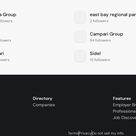
a Group
east bay regional par
llowers
2 followers
Campari Group
llowers
94 followers
ri
Sidel
lowers
10 followers
Directory
Features
Companies
Employer B
Professiona
Job Discov
Terms
Privacy
Do not sell my info