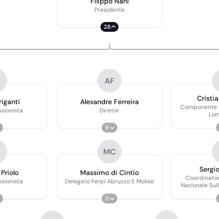
Filippo Nani
Presidente
28
AF
Cristi
riganti
Alexandre Ferreira
Componente D
ssionista
Diretor
Lom
9
MC
Sergio
Priolo
Massimo di Cintio
Coordinato
ssionista
Delegato Ferpi Abruzzo E Molise
Nazionale Su
Responsabile
0
2