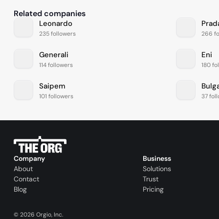
Related companies
Leonardo
Prad
235 followers
266 fo
Generali
Eni
114 followers
180 fo
Saipem
Bulga
101 followers
37 fol
Company
Business
About
Solutions
Contact
Trust
Blog
Pricing
©
2026
Orgio, Inc.