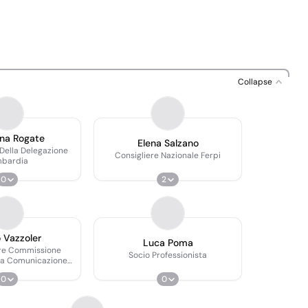
Collapse
ana Rogate
Elena Salzano
ella Delegazione
Consigliere Nazionale Ferpi
bardia
0
2
 Vazzoler
Luca Poma
re Commissione
Socio Professionista
lla Comunicazione
 (18° Goal Agenda
0
0
030)