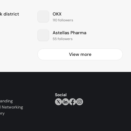
k district
OKX
110 followers
Astellas Pharma
55 followers
View more
Social
randing
l Networking
ery