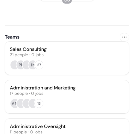
0
Teams
Sales Consulting
31
people
·
0
jobs
PP
IK
27
Administration and Marketing
17
people
·
0
jobs
AM
13
Administrative Oversight
11
people
·
0
jobs