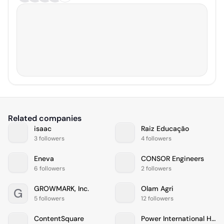
Related companies
isaac
Raiz Educação
3 followers
4 followers
Eneva
CONSOR Engineers
6 followers
2 followers
GROWMARK, Inc.
Olam Agri
G
5 followers
12 followers
ContentSquare
Power International Holding