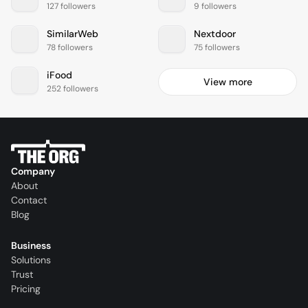
127 followers
9 followers
SimilarWeb
Nextdoor
78 followers
75 followers
iFood
View more
252 followers
Company
About
Contact
Blog
Business
Solutions
Trust
Pricing