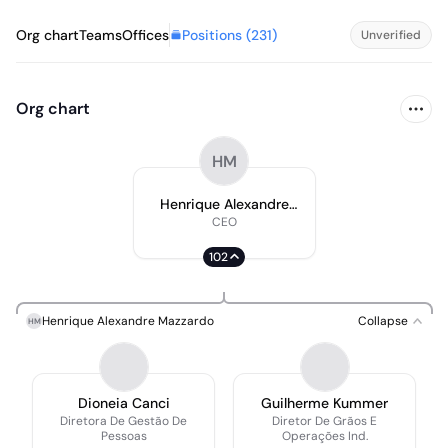
Positions (
231
)
Org chart
Teams
Offices
Unverified
Org chart
HM
Henrique Alexandre
Mazzardo
CEO
102
Henrique Alexandre Mazzardo
Collapse
HM
Dioneia Canci
Guilherme Kummer
Diretora De Gestão De
Diretor De Grãos E
Pessoas
Operações Ind.