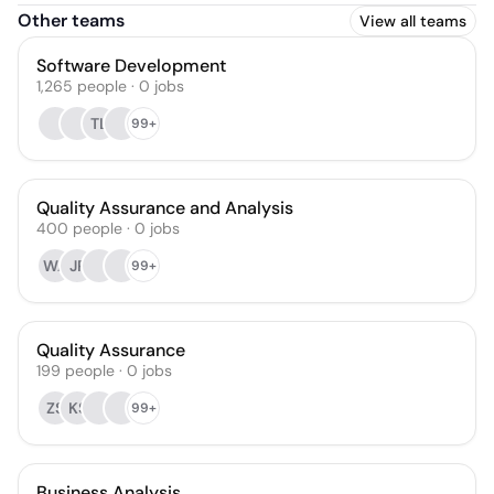
Other teams
View all teams
Software Development
1,265
people
·
0
jobs
TL
99+
Quality Assurance and Analysis
400
people
·
0
jobs
WA
JP
99+
Quality Assurance
199
people
·
0
jobs
ZS
KS
99+
Business Analysis