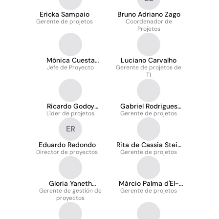
Ericka Sampaio
Bruno Adriano Zago
Gerente de projetos
Coordenador de
Projetos
Mónica Cuesta
Luciano Carvalho
Jefe de Proyecto
Martínez
Gerente de projetos de
TI
Ricardo Godoy
Gabriel Rodrigues
Pereira Sakamoto
Líder de projetos
Gerente de projetos
Alves
ER
Eduardo Redondo
Rita de Cassia Stein
Director de proyectos
Gerente de projetos
Santos
Gloria Yaneth
Márcio Palma d'El-
Gerente de gestión de
Hernandez Alonso
Gerente de projetos
Rei Pinto
proyectos