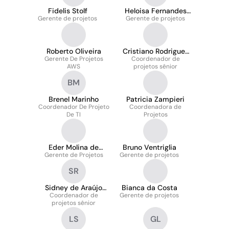
Fidelis Stolf
Heloisa Fernandes
Gerente de projetos
Gerente de projetos
Ignácio
Roberto Oliveira
Cristiano Rodrigues
Gerente De Projetos
- Liderança Lean em
Coordenador de
AWS
projetos sênior
Gestão de Projetos
BM
Brenel Marinho
Patricia Zampieri
Coordenador De Projeto
Coordenadora de
De TI
Projetos
Eder Molina de
Bruno Ventriglia
Gerente de Projetos
Oliveira
Gerente de projetos
SR
Sidney de Araújo
Bianca da Costa
Coordenador de
Rodrigues
Gerente de projetos
projetos sênior
LS
GL