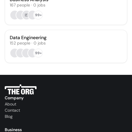
167
people
·
0
jobs
IS
99+
Data Engineering
152
people
·
0
jobs
99+
Company
About
Contact
Blog
Business