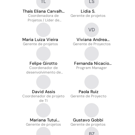
TL
LS
Thaís Eliana Carvalho
Lidia S.
Coordenadora de
Lima
Gerente de projetos
Projetos / Líder de
Equipe
VD
Maria Luiza Vieira
Viviana Andrea
Gerente de projetos
Lozano Dominguez
Gerente de Proyectos
Felipe Girotto
Fernanda Nicacio
Coordenador de
Program Manager
Teixeira
desenvolvimento de
projetos
David Assis
Paola Ruiz
Coordenador de projeto
Gerente de Proyecto
de TI
Mariana Tutui
Gustavo Gobbi
Gerente de projetos
Pasquini
Gerente de projetos
BZ