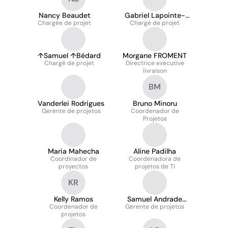
Nancy Beaudet
Gabriel Lapointe-
Chargée de projet
Chargé de projet
Tremblay
↑Samuel ↑Bédard
Morgane FROMENT
Chargé de projet
Directrice executive
livraison
BM
Vanderlei Rodrigues
Bruno Minoru
Gerente de projetos
Coordenador de
Projetos
Maria Mahecha
Aline Padilha
Coordinador de
Coordenadora de
proyectos
projetos de TI
KR
Kelly Ramos
Samuel Andrade
Coordenador de
Gerente de projetos
Souza
projetos