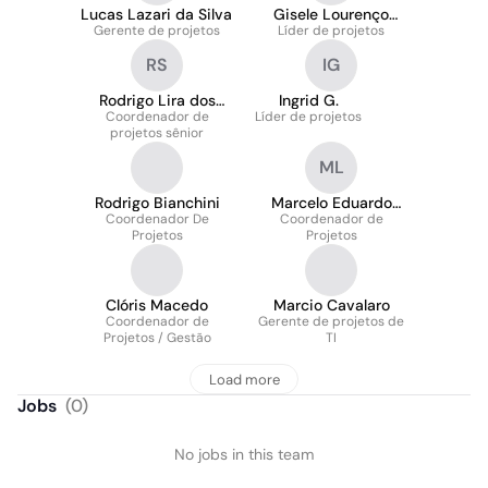
Lucas Lazari da Silva
Gisele Lourenço
Gerente de projetos
Líder de projetos
Leite
RS
IG
Rodrigo Lira dos
Ingrid G.
Coordenador de
Santos
Líder de projetos
projetos sênior
ML
Rodrigo Bianchini
Marcelo Eduardo
Coordenador De
Coordenador de
Lopes
Projetos
Projetos
Clóris Macedo
Marcio Cavalaro
Coordenador de
Gerente de projetos de
Projetos / Gestão
TI
Load more
Jobs
(
0
)
No jobs in this team