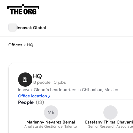
Innovak Global
Offices
HQ
HQ
13 people · 0 jobs
Innovak Global's headquarters in Chihuahua, Mexico
Office location
People
(
13
)
MB
Marlenny Nevarez Bernal
Estefany Thirsa Chavarr
Analista de Gestión del Talento
Senior Research Associate
Quicaño