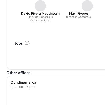
David Rivera Mackintosh
Maxi Riveros
Lider de Desarrollo
Director Comercial
Organizacional
Jobs
(
0
)
Other offices
Cundinamarca
1 person · 0 jobs