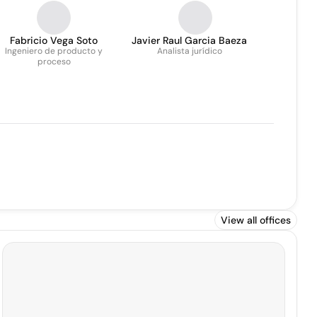
Fabricio Vega Soto
Javier Raul Garcia Baeza
Ingeniero de producto y
Analista jurídico
proceso
View all offices