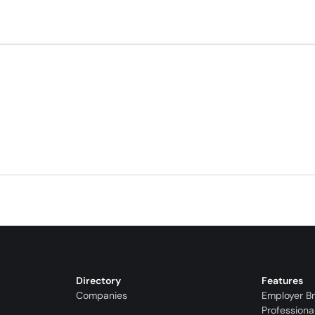
Directory
Features
Companies
Employer B
Professiona