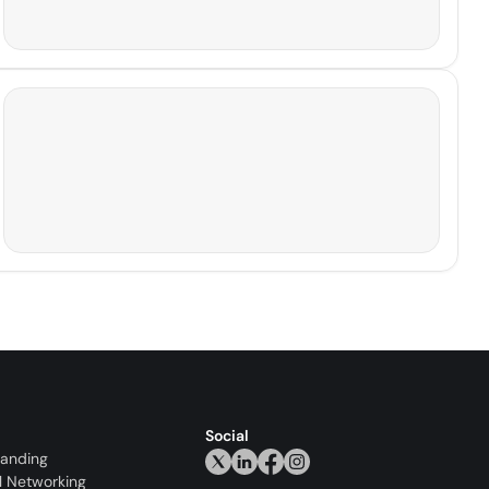
Social
randing
l Networking