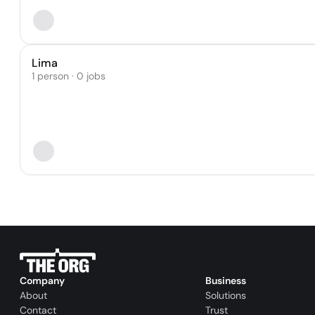
Lima
1 person · 0 jobs
Company
Business
About
Solutions
Contact
Trust