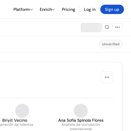
Platform
Enrich
Pricing
Log in
Sign up
Unverified
Briyit Vecino
Ana Sofía Spínola Flores
ptación de talentos
Analista de vinculación
internacional