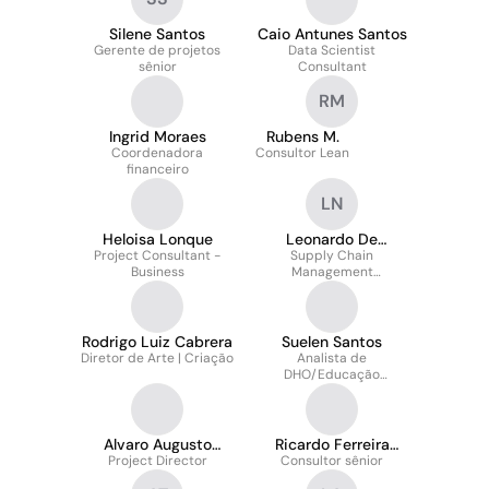
Silene Santos
Caio Antunes Santos
Gerente de projetos
Data Scientist
sênior
Consultant
RM
Ingrid Moraes
Rubens M.
Coordenadora
Consultor Lean
financeiro
LN
Heloisa Lonque
Leonardo De
Project Consultant -
Supply Chain
Nobrega
Business
Management
Consultant
Rodrigo Luiz Cabrera
Suelen Santos
Diretor de Arte | Criação
Analista de
DHO/Educação
Corporativa - Sênior
Alvaro Augusto
Ricardo Ferreira
Project Director
Spinola
Consultor sênior
Gomes