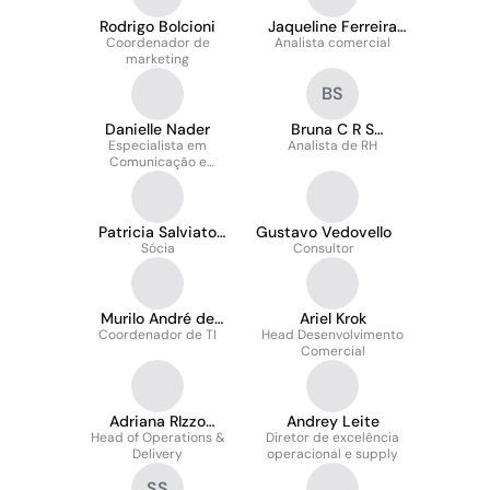
Rodrigo Bolcioni
Jaqueline Ferreira
Coordenador de
Analista comercial
Deseta
marketing
BS
Danielle Nader
Bruna C R S
Especialista em
Analista de RH
Sant’Anna
Comunicação e
Marketing
Patricia Salviato
Gustavo Vedovello
Simpioni
Sócia
Consultor
Murilo André de
Ariel Krok
Coordenador de TI
Souza
Head Desenvolvimento
Comercial
Adriana RIzzo
Andrey Leite
Head of Operations &
Bernardet
Diretor de excelência
Delivery
operacional e supply
SS