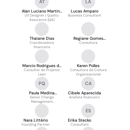
AT
LA
Alan Luciano Martins
Lucas Amparo
UX Designer | Quality
Teixeira
Business Consultant
Assurance (QA)
Thaiane Dias
Regiane Gomes
Coordenadora
Consultora
Mazzola
financeira
Marcio Rodrigues da
Karen Polles
Consultor de Projetos
Silva
Consultora de Cultura
Lean
Organizacional
PQ
CA
Paula Medina
Cibele Aparecida
Senior Change
Queiroz
Analista financeiro
Management
Consultant
ES
Nara Littério
Erika Stecko
Founding Partner
Consultant