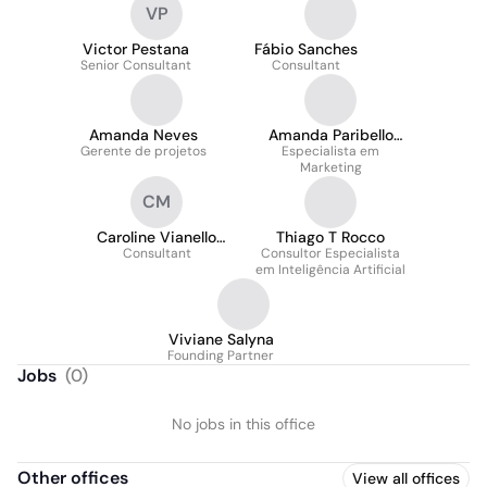
VP
Victor Pestana
Fábio Sanches
Senior Consultant
Consultant
Amanda Neves
Amanda Paribello
Gerente de projetos
Especialista em
Mantovani
Marketing
CM
Caroline Vianello
Thiago T Rocco
Consultant
Martins
Consultor Especialista
em Inteligência Artificial
Viviane Salyna
Founding Partner
Jobs
(
0
)
No jobs in this office
Other offices
View all offices