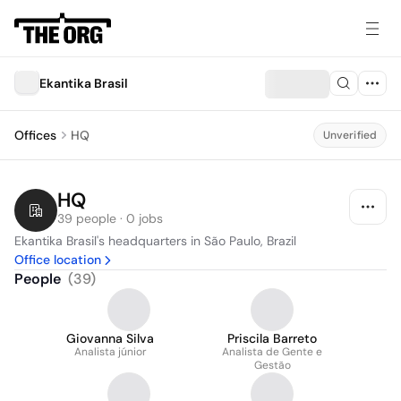
Ekantika Brasil
Offices
HQ
Unverified
HQ
39 people · 0 jobs
Ekantika Brasil's headquarters in São Paulo, Brazil
Office location
People
(
39
)
Giovanna Silva
Priscila Barreto
Analista júnior
Analista de Gente e
Gestão