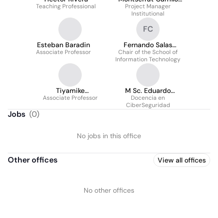
Teaching Professional
Project Manager
Coto
Institutional
FC
Esteban Baradin
Fernando Salas
Associate Professor
Chair of the School of
Castro
Information Technology
Tiyamike
M Sc. Eduardo
Associate Professor
Mkanthama
Hernández S.
Docencia en
CiberSeguridad
Jobs
(
0
)
No jobs in this office
Other offices
View all offices
No other offices