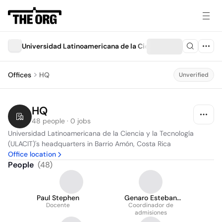
Universidad Latinoamericana de la Ciencia y la Tecnología (
Offices
HQ
Unverified
HQ
48 people · 0 jobs
Universidad Latinoamericana de la Ciencia y la Tecnología 
(ULACIT)'s headquarters in Barrio Amón, Costa Rica
Office location
People
(
48
)
Paul Stephen
Genaro Esteban
Docente
Elizondo Bolaños
Coordinador de
admisiones