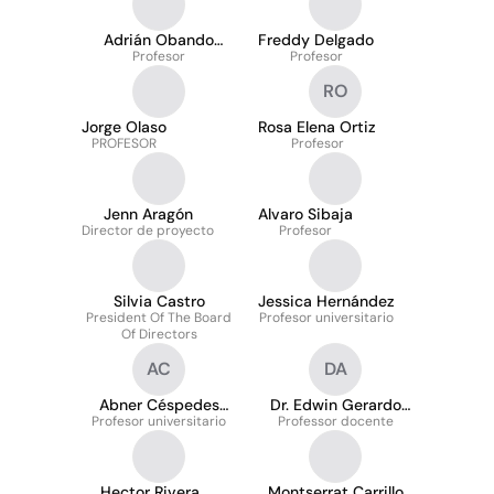
Adrián Obando
Freddy Delgado
Rodríguez
Profesor
Profesor
RO
Jorge Olaso
Rosa Elena Ortiz
PROFESOR
Profesor
Jenn Aragón
Alvaro Sibaja
Director de proyecto
Profesor
Silvia Castro
Jessica Hernández
President Of The Board
Profesor universitario
Of Directors
AC
DA
Abner Céspedes
Dr. Edwin Gerardo
Profesor universitario
Corrales
Professor docente
Acuña Acuña
Hector Rivera
Montserrat Carrillo