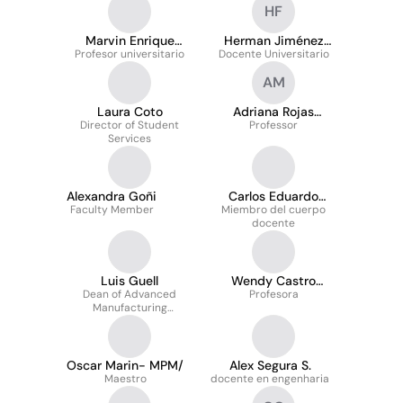
HF
Marvin Enrique
Herman Jiménez
Profesor universitario
Agüero Chinchilla.
Docente Universitario
Fuentes
AM
Laura Coto
Adriana Rojas
Director of Student
Professor
Méndez
Services
Alexandra Goñi
Carlos Eduardo
Faculty Member
Miembro del cuerpo
Mendez Vazquez
docente
Luis Guell
Wendy Castro
Dean of Advanced
Profesora
Badilla
Manufacturing
Engineering
Oscar Marin- MPM/
Alex Segura S.
Maestro
docente en engenharia