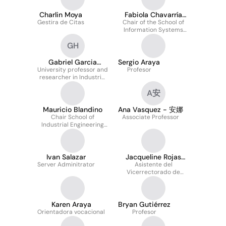
Charlin Moya
Fabiola Chavarría
Gestira de Citas
Chair of the School of
Arredondo
Information Systems
Engineering
GH
Gabriel Garcia
Sergio Araya
University professor and
Hidalgo
Profesor
researcher in Industrial
Engineering
A安
Mauricio Blandino
Ana Vasquez - 安娜
Chair School of
Associate Professor
Industrial Engineering
and Industrial Design
Ivan Salazar
Jacqueline Rojas
Server Adminitrator
Asistente del
Quirós
Vicerrectorado de
Docencia
Karen Araya
Bryan Gutiérrez
Orientadora vocacional
Profesor