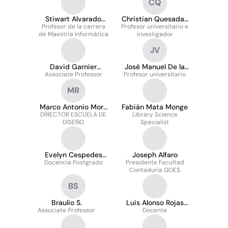
CQ
Stiwart Alvarado
Christian Quesada-
Profesor de la carrera
Zúñiga
Profesor universitario e
Porras
de Maestría Informática
investigador
JV
David Garnier
José Manuel De la
Associate Professor
Mendez
Profesor universitario
Rocha Valverde
MR
Marco Antonio Mora
Fabián Mata Monge
DIRECTOR ESCUELA DE
von Rechnitz
Library Science
DISEÑO
Specialist
Evelyn Cespedes
Joseph Alfaro
Docencia Postgrado
Lopez
Presidente Facultad
Contaduria GOES
BS
Braulio S.
Luis Alonso Rojas
Associate Professor
Docente
Herra