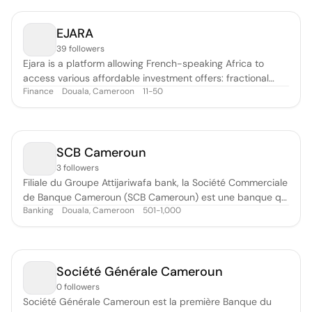
EJARA
39 followers
Ejara is a platform allowing French-speaking Africa to
access various affordable investment offers: fractional
Finance
Douala, Cameroon
11-50
shares, crypto and more.
SCB Cameroun
3 followers
Filiale du Groupe Attijariwafa bank, la Société Commerciale
de Banque Cameroun (SCB Cameroun) est une banque qui
Banking
Douala, Cameroon
501-1,000
privilégie la proximité avec ses clients. Elle a vocation à
répondre aux besoins de tous. Entreprises, professionnels,
salariés, retraités, collectivités locales et associations à qui
el
Société Générale Cameroun
0 followers
Société Générale Cameroun est la première Banque du