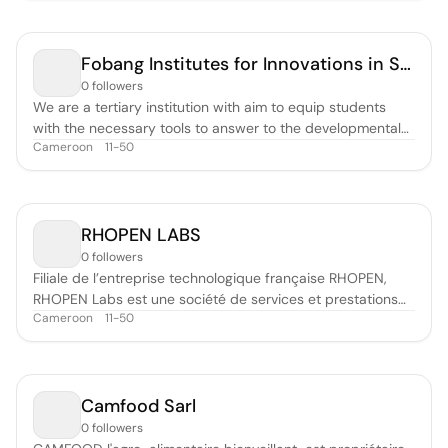
sustainable development, growth, prosperity, health and
well-being for all. We be
Fobang Institutes for Innovations in Science and Technology
0 followers
We are a tertiary institution with aim to equip students
with the necessary tools to answer to the developmental
Cameroon
11-50
needs of Africa.
RHOPEN LABS
0 followers
Filiale de l’entreprise technologique française RHOPEN,
RHOPEN Labs est une société de services et prestations
Cameroon
11-50
numériques implantée au Cameroun. C'est une entreprise
innovante dans le domaine de la Cybersécurité (Prestation
de services de sécurité des SI, SOCaaS, plateforme
d'auto-évaluation des ris
Camfood Sarl
0 followers