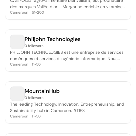
CAMFOOD l'agro-alimentaire bienveillant, est propriétaire
des marques Vallée d’or – Margarine enrichie en vitamines
Cameroon
51-200
A. B. D. E. et OMEGA 6 ; Délice – Mayonnaise à l’huile de
tournesol.
Philjohn Technologies
0 followers
PHILJOHN TECHNOLOGIES est une entreprise de services
numériques et services d’ingénierie informatique. Nous
Cameroon
11-50
développons de multiples activités afin de proposer une
formule dite à « 360° ». Le consulting sur les domaines du
management de données, conception d’applications tout
support, et conseil s
MountainHub
0 followers
The leading Technology, Innovation, Entrepreneurship, and
Sustainability hub in Cameroon. #TIES
Cameroon
11-50