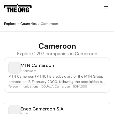
Explore
Countries
Cameroon
Cameroon
Explore
1,297
companie
s
in
Cameroon
MTN Cameroon
6 followers
MTN Cameroon (MTNC) is a subsidiary of the MTN Group
created on 15 February 2000, following the acquisition by
Telecommunications
DOUALA, Cameroon
501-1,000
MTN International of the first mobile operator in Cameroon,
CAMTEL Mobile. In 19 years of activity, MTN Cameroon has
imposed itself as the leader of the electronic
communications market in
Eneo Cameroon S.A.