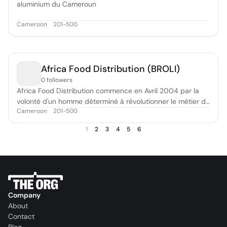
aluminium du Cameroun
Cameroon
201-500
Africa Food Distribution (BROLI)
0 followers
Africa Food Distribution commence en Avril 2004 par la
volonté d'un homme déterminé à révolutionner le métier de
Cameroon
201-500
distributeur au Cameroun. Le vin de marque Serviola est le
premier produit de son portefeuille ensuite viendra l'huile
1
2
3
4
5
6
de palme raffinée Brölio. Pour avoir une assise pérenne sur
le march
Company
About
Contact