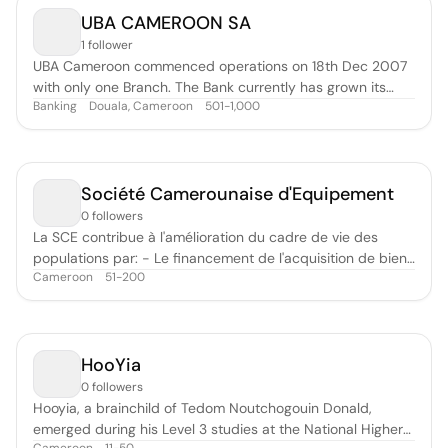
UBA CAMEROON SA
1 follower
UBA Cameroon commenced operations on 18th Dec 2007
with only one Branch. The Bank currently has grown its
Banking
Douala, Cameroon
501-1,000
footprint and network of Branches to 20 Branches and 3
cash centres in seven regions of Cameroon. Our aim is to
offer a wide range of banking products to most
Cameroonians and make financial in
Société Camerounaise d'Equipement
0 followers
La SCE contribue à l'amélioration du cadre de vie des
populations par: - Le financement de l'acquisition de biens
Cameroon
51-200
de petit équipement (Electroménager, TV, Radio, Mobilier,
Motos, Climatisation, Voitures etc...) d'une part -
L'amélioration de l'habitat (Tôles, Carrelages, Sanitaires,
Peintures etc...
HooYia
0 followers
Hooyia, a brainchild of Tedom Noutchogouin Donald,
emerged during his Level 3 studies at the National Higher