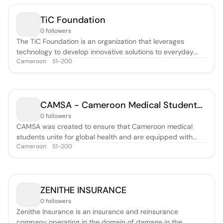
areas such as cement
TiC Foundation
0 followers
The TiC Foundation is an organization that leverages
technology to develop innovative solutions to everyday
Cameroon
51-200
problems plaguing African communities. Our mission is to
inspire and empower Cameroon's next generation of tech
entrepreneurs. Equipping the next generation of innovators
with digital and b
CAMSA - Cameroon Medical Students' Association
0 followers
CAMSA was created to ensure that Cameroon medical
students unite for global health and are equipped with
Cameroon
51-200
knowledge, skills and values to take on health leadership
roles locally and globally .
ZENITHE INSURANCE
0 followers
Zenithe Insurance is an insurance and reinsurance
company operating in the domain of damage in the