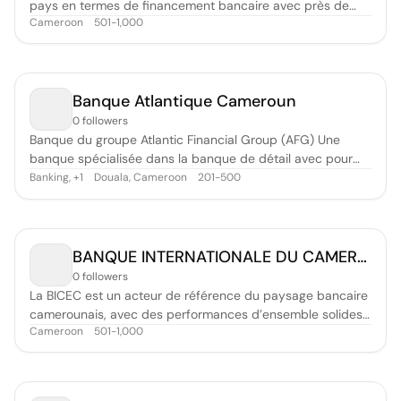
pays en termes de financement bancaire avec près de
Cameroon
501-1,000
23% des parts de marché sur l’octroi de crédits. Dotée de
675 collaborateurs, elle s'engage à offrir à sa clientèle de
grandes et moyennes entreprises, de professionnels,
d’institutions, d’associa
Banque Atlantique Cameroun
0 followers
Banque du groupe Atlantic Financial Group (AFG) Une
banque spécialisée dans la banque de détail avec pour
objectif de changer fondamentalement le paysage
Banking
,
Douala, Cameroon
201-500
+
1
bancaire Camerounais. Elle possède une offre monétique
et de Mobile Banking offrant une valeur ajoutée certaine à
la clientèle (Particuliers et En
BANQUE INTERNATIONALE DU CAMEROUN POUR L’EPARGNE ET LE CREDIT (BICEC)
0 followers
La BICEC est un acteur de référence du paysage bancaire
camerounais, avec des performances d’ensemble solides.
Cameroon
501-1,000
Filiale du Groupe BPCE (2ème groupe bancaire en France)
avec une prise de décision locale, la BICEC place l’écoute,
l’assistance et le conseil au centre de ses relations avec la
clientèle.