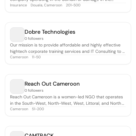
Insurance
Douala, Cameroon
201-500
Cameroonian market and soon in the Sub-Region. The
company was founded in 2005 by a group of
Cameroonians leading investors experienced in the
management of companies who strongly believe in the
Dobre Technologies
future
0 followers
Our mission is to provide affordable and highly effective
hightech corporate training services and IT Consulting to a
Cameroon
11-50
wide range of clients that cuts across different domains
and specialties in IT and Management
Reach Out Cameroon
0 followers
Reach Out Cameroon is a women-led NGO that operates
in the South-West, North-West, West, Littoral, and North
Cameroon
51-200
Regions. We focus on underserved communities,
addressing themes related to health, human rights and
governance, and economic security.
CAMTRACK