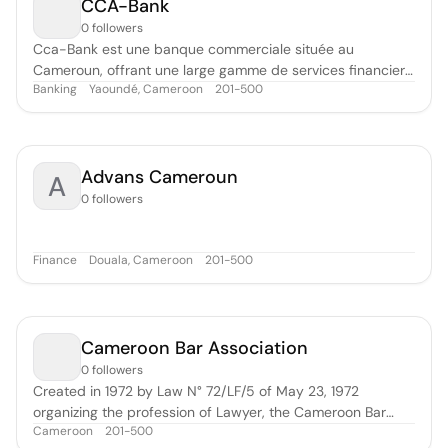
CCA-Bank
0 followers
Cca-Bank est une banque commerciale située au
Cameroun, offrant une large gamme de services financiers
Banking
Yaoundé, Cameroon
201-500
aussi bien pour les particuliers que pour les entreprises.
Présente dans toutes les régions du pays, elle compte
actuellement 47 agences et 55 distributeurs automatiques
de billets (DAB) répartis à
Advans Cameroun
A
0 followers
Finance
Douala, Cameroon
201-500
Cameroon Bar Association
0 followers
Created in 1972 by Law N° 72/LF/5 of May 23, 1972
organizing the profession of Lawyer, the Cameroon Bar
Cameroon
201-500
Association whose headquarters, still in Yaounde, is today