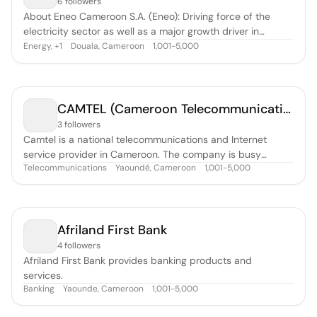
6 followers
About Eneo Cameroon S.A. (Eneo): Driving force of the
electricity sector as well as a major growth driver in
Cameroon, Eneo has as mission to supply reliable energy
Energy
,
Douala, Cameroon
1,001-5,000
+
1
and provide service quality while positioning itself as a
governance model in Africa. By leveraging on the values of
integrity, cohesio
CAMTEL (Cameroon Telecommunications)
3 followers
Camtel is a national telecommunications and Internet
service provider in Cameroon. The company is busy
Telecommunications
Yaoundé, Cameroon
1,001-5,000
building its network, including: Access to a CDMA (Code
Division Multiple Access) network; digitization of the
country's telephone exchanges; and optical fiber along the
highway between Douala and
Afriland First Bank
4 followers
Afriland First Bank provides banking products and
services.
Banking
Yaounde, Cameroon
1,001-5,000