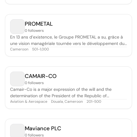
PROMETAL
0 followers
En 13 ans d’existence, le Groupe PROMETAL a su, grâce à
une vision managériale tournée vers le développement du
Cameroon
501-1,000
secteur sidérurgie – métallurgie, s’imposer comme un
acteur économique majeur au Cameroun et dans la Sous-
région. Cette évolution est la résultante d’un travail traduit
par : - Une poli
CAMAIR-CO
0 followers
Camair-Co is a major expression of the will and the
determination of the President of the Republic of
Aviation & Aerospace
Douala, Cameroon
201-500
Cameroon, His Excellency Paul BIYA, to endow our country
with a reliable airline company and airport infrastructures
with the international standards. So it is a viable that
assures its departure.
Maviance PLC
0 followers