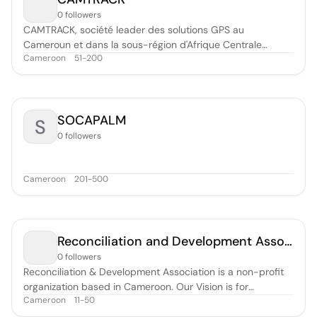
0 followers
CAMTRACK, société leader des solutions GPS au
Cameroun et dans la sous-région d'Afrique Centrale
Cameroon
51-200
Camtrack est une entreprise specialisée dans les solutions
de télématique et de gestion de flotte grâce au système
GPS : * Geolocalisez vos vehicules et votre personnel *
Controlez vos equipements à di
SOCAPALM
S
0 followers
Cameroon
201-500
Reconciliation and Development Association (RADA)
0 followers
Reconciliation & Development Association is a non-profit
organization based in Cameroon. Our Vision is for
Cameroon
11-50
communities in which individuals live harmoniously and
peacefully, harnessing their full potentials to support