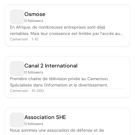
through education, advocacy, and digital vocational skills
training. Our mission is
Osmose
0 followers
En Afrique, de nombreuses entreprises sont déjà
rentables. Mais leur croissance est limitée par l’accès au
Cameroon
1-10
capital et à la structuration. Osmose propose une
approche d’investissement nouvelle : permettre à des
investisseurs d’acquérir des parts d’entreprises existantes
et rentables, tout en délégua
Canal 2 International
0 followers
Première chaîne de télévision privée au Cameroun.
Spécialisée dans l'information et le divertissement.
Cameroon
51-200
Association SHE
0 followers
Nous sommes une association de défense et de