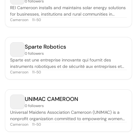
0 followers
REI Cameroon installs and maintains solar energy solutions
for businesses, institutions and rural communities in
Cameroon
11-50
Cameroon. The company is committed to delivering high
quality hardware and services with a professional touch.
Sparte Robotics
0 followers
Sparte est une entreprise innovante qui fournit des
instruments robotiques et de sécurité aux entreprises et
Cameroon
11-50
aux particuliers pour automatiser leurs services dans
divers domaines tels que la sécurité, la cartographie et la
production industrielle. L'entreprise est spécialisée dans la
maintenance de
UNIMAC CAMEROON
0 followers
Universal Maidens Association Cameroon (UNIMAC) is a
nonprofit organization committed to empowering women
Cameroon
11-50
and girls across Cameroon. Founded in 2020 and officially
registered in 2021, UNIMAC promotes gender equality