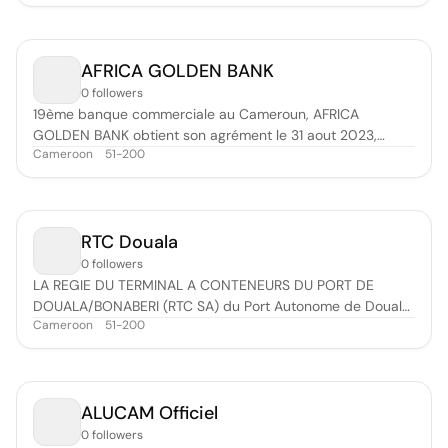
at Avenue Charles ATANGANA behind Mess des Officiers
OLEZOA, has undergone several modifications. It operates
today under Law N° 90/059 o
AFRICA GOLDEN BANK
0 followers
19ème banque commerciale au Cameroun, AFRICA
GOLDEN BANK obtient son agrément le 31 aout 2023,
Cameroon
51-200
suivant ARRÊTÉ N°00000704/ MINFI. Cette société avec
Conseil d’Administration au Capital de FCFA 10 000 000
000 (dix milliards) FCFA arrive dans un environnement
économique complexe surtout en matière de f
RTC Douala
0 followers
LA REGIE DU TERMINAL A CONTENEURS DU PORT DE
DOUALA/BONABERI (RTC SA) du Port Autonome de Douala
Cameroon
51-200
(PAD) assure depuis le 1er janvier 2020 et à titre
transitoire, la gestion, l’exploitation et la maintenance du
terminal à conteneurs, en application des dispositions du
Décret n° 2019/034 du 24 janvier
ALUCAM Officiel
0 followers