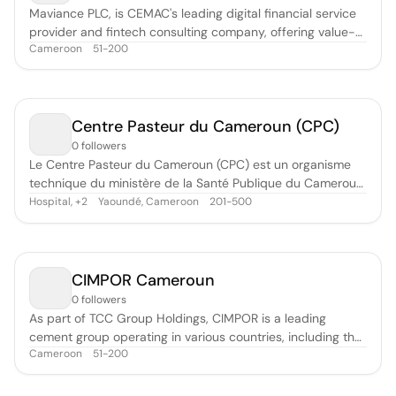
Maviance PLC, is CEMAC's leading digital financial service
provider and fintech consulting company, offering value-
Cameroon
51-200
added services as well as industry-specific web and
mobile solutions for financial institutions, businesses, and
governments in emerging economies. Maviance specialises
in domestic and
Centre Pasteur du Cameroun (CPC)
0 followers
Le Centre Pasteur du Cameroun (CPC) est un organisme
technique du ministère de la Santé Publique du Cameroun,
Etablissement public à caractère hospitalier doté de
Hospital
,
Yaoundé, Cameroon
201-500
+
2
l’autonomie financière et de la personnalité juridique. Il a
été créé en 1959 à Yaoundé, dispose depuis 1985 d’une
annexe à Garoua (CPCAG
CIMPOR Cameroun
0 followers
As part of TCC Group Holdings, CIMPOR is a leading
cement group operating in various countries, including the
Cameroon
51-200
Netherlands, Türkiye, Northern Cyprus, Portugal, Romania,
Spain, France, the United Kingdom, Ivory Coast, Cameroon,
Ghana, and Cape Verde. While focusing on key business