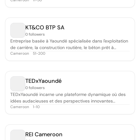
Cameroon
11-50
Polytechnic Institute of Bambili in Cameroon. It stands as a
beacon of transformation, melding technology and societal
progress. The name "Hooyia" is not just a label; it embodies
the essence
KT&CO BTP SA
0 followers
Entreprise basée à Yaoundé spécialisée dans l'exploitation
de carrière, la construction routière, le béton prêt à
Cameroon
51-200
l'emploi.
TEDxYaoundé
0 followers
TEDxYaoundé incarne une plateforme dynamique où des
idées audacieuses et des perspectives innovantes
Cameroon
1-10
convergent pour provoquer des transformations. Cet
événement, organisé indépendamment sous licence TED,
met en lumière des penseurs, créateurs et leaders
engagés à relever les défis d’aujourd’hui et
REI Cameroon