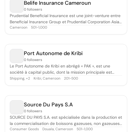
Belife Insurance Cameroun
0 followers
Prudential Beneficial Insurance est une joint-venture entre
Beneficial Insurance Group et Prudential Corporation Asia,
Cameroon
501-1,000
l’une des sociétés d’assurance-vie les plus importantes et
les plus fiables au monde, avec plus de 100 ans
d’expérience.
Port Autonome de Kribi
0 followers
Le Port Autonome de Kribi en abrégé « PAK », est une
société à capital public, dont la mission principale est
d’assurer la gestion, la promotion et le marketing du Port
Shipping
,
Kribi, Cameroon
201-500
+
2
de Kribi. ​ Grâce à ses infrastructures de premier ordre,
dont notamment des quais fondés à -15 mètres de
profondeur, le Port de Kr
Source Du Pays S.A
0 followers
SOURCE DU PAYS S.A. est spécialisée dans la production et
la commercialisation de boissons gazeuses, non gazeuses,
Consumer Goods
Douala, Cameroon
501-1,000
énergisantes et l'eau minérale naturelle