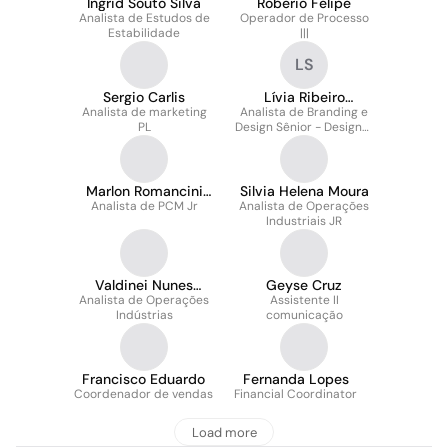
Ingrid Souto Silva
Roberio Felipe
Analista de Estudos de
Operador de Processo
Estabilidade
|||
LS
Sergio Carlis
Lívia Ribeiro
Analista de marketing
Analista de Branding e
Schiavinoto
PL
Design Sênior - Designer
Gráfico
Marlon Romancini
Silvia Helena Moura
Analista de PCM Jr
Siqueira
Analista de Operações
Industriais JR
Valdinei Nunes
Geyse Cruz
Analista de Operações
Rodrigues
Assistente II
Indústrias
comunicação
Francisco Eduardo
Fernanda Lopes
Coordenador de vendas
Financial Coordinator
Load more