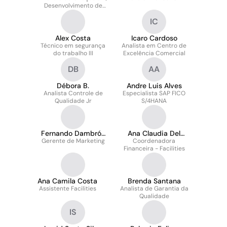
Desenvolvimento de
Materiais
IC
Alex Costa
Icaro Cardoso
Técnico em segurança
Analista em Centro de
do trabalho III
Excelência Comercial
DB
AA
Débora B.
Andre Luis Alves
Analista Controle de
Especialista SAP FICO
Qualidade Jr
S/4HANA
Fernando Dambrós
Ana Claudia Del
Gerente de Marketing
Pereira
Coordenadora
Bianco
Financeira - Facilities
Ana Camila Costa
Brenda Santana
Assistente Facilities
Analista de Garantia da
Qualidade
IS