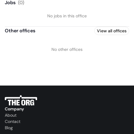
Jobs
(
0
)
No jobs in this office
Other offices
View all offices
No other offices
Company
About
Contact
Blog