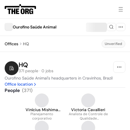
Ourofino Saúde Animal
Offices
HQ
Unverified
HQ
371 people · 0 jobs
Ourofino Saúde Animal's headquarters in Cravinhos, Brazil
Office location
People
(
371
)
Vinícius Mishima
Victoria Cavallieri
Planejamento
Rodrigues
Analista de Controle de
corporativo
Qualidade
Microbiológico Pl