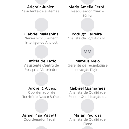
Ademir Junior
Maria Amélia Ferrão
Assistente de sistemas
Pesquisador Clínico
Pupin
Sênior
Gabriel Malaspina
Rodrigo Ferreira
Senior Procurement
Analista de Logística PL
Intelligence Analyst
MM
Letícia de Fazio
Mateus Melo
Assistente Centro de
Gerente de Tecnologia e
Pesquisa Veterinário
Inovação Digital
André R. Alves
Gabriel Guimarães
Coordenador de
Zanzotti
Analista de Qualidade
Território Aves e Suínos
Pleno - Qualificação de
- SP/GO/MT/NE
Fornecedores
Daniel Piga Vagetti
Mirian Pedrosa
Coordenador fiscal
Analista de Qualidade
Pleno