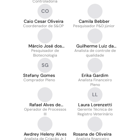
Controladoria
CO
Caio Cesar Oliveira
Camila Bebber
Coordenador de S&OP
Pesquisador P&D júnior
Márcio José dos
Guilherme Luiz da
Pesquisador de
Santos Filho
Analista de controle de
Trindade Pinto
Biotecnologia
qualidade
SG
Stefany Gomes
Erika Gardim
Comprador Pleno
Analista Financeiro
Pleno
LL
Rafael Alves de
Laura Lorenzetti
Operador de Processos
Andrade
Gerente Técnica de
III
Registro Veterinário
Awdrey Heleny Alves
Rosana de Oliveira
Analista de Criação Jr. |
Analista financeiro