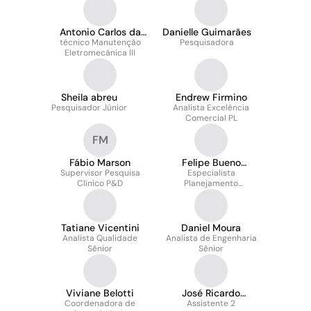
Antonio Carlos da
Danielle Guimarães
técnico Manutenção
Cunha Contente
Pesquisadora
Eletromecânica III
Sheila abreu
Endrew Firmino
Pesquisador Júnior
Analista Excelência
Comercial PL
FM
Fábio Marson
Felipe Bueno
Supervisor Pesquisa
Especialista
Francisco
Clínico P&D
Planejamento
Estratégico
Tatiane Vicentini
Daniel Moura
Analista Qualidade
Analista de Engenharia
Sênior
Sênior
Viviane Belotti
José Ricardo
Coordenadora de
Sampaio Filho
Assistente 2